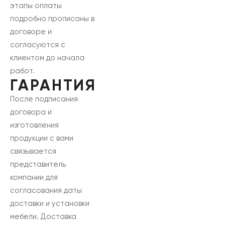
этапы оплаты
подробно прописаны в
договоре и
согласуются с
клиентом до начала
работ.
ГАРАНТИЯ
После подписания
договора и
изготовления
продукции с вами
связывается
представитель
компании для
согласования даты
доставки и установки
мебели. Доставка