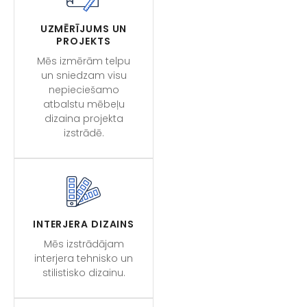
UZMĒRĪJUMS UN
PROJEKTS
Mēs izmērām telpu
un sniedzam visu
nepieciešamo
atbalstu mēbeļu
dizaina projekta
izstrādē.
INTERJERA DIZAINS
Mēs izstrādājam
interjera tehnisko un
stilistisko dizainu.