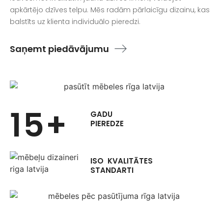
apkārtējo dzīves telpu. Mēs radām pārlaicīgu dizainu, kas
balstīts uz klienta individuālo pieredzi.
Saņemt piedāvājumu
15+
GADU
PIEREDZE
ISO KVALITĀTES
STANDARTI