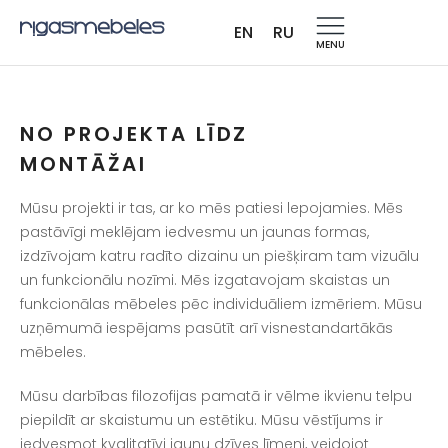
INDIVIDUĀLAS MĒBELES
EN
RU
PĒC PASŪTĪJUMA
MENU
PIELĀGOTI RISINĀJUMI
JEBKURAI TELPAI
NO PROJEKTA LĪDZ
MONTĀŽAI
INDIVIDUĀLAS MĒBELES
Mūsu projekti ir tas, ar ko mēs patiesi lepojamies. Mēs
PĒC PASŪTĪJUMA
pastāvīgi meklējam iedvesmu un jaunas formas,
izdzīvojam katru radīto dizainu un piešķiram tam vizuālu
un funkcionālu nozīmi. Mēs izgatavojam skaistas un
funkcionālas mēbeles pēc individuāliem izmēriem. Mūsu
uzņēmumā iespējams pasūtīt arī visnestandartākās
mēbeles.
Mūsu darbības filozofijas pamatā ir vēlme ikvienu telpu
piepildīt ar skaistumu un estētiku. Mūsu vēstījums ir
iedvesmot kvalitatīvi jaunu dzīves līmeni, veidojot