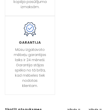
kopēja pasūtījuma
izmaksām.
GARANTIJA
Mūsu izgatavoto
mēbeļu garantijas
laiks ir 24 mēneši.
Garantija stājas
spēka no tā brīža,
kad mēbeles tiek
nodotas
klientam.
Skatīt atsauksmes
Vārds U.
Vārds U.
Vārds U.
Vārds U.
Vārds U.