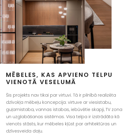
MĒBELES, KAS APVIENO TELPU
VIENOTĀ VESELUMĀ
Šis projekts nav tikai par virtuvi. Tā ir pilnībā realizēta
dzīvokļa mēbeļu koncepcija: virtuve ar viesistabu,
guļamistaba, vannas istabas, iebūvētie skapji, TV zona
un uzglabāšanas sistēmas. Visa telpa ir izstrādāta kā
vienots stāsts, kur mēbeles kļūst par arhitektūras un
dzīvesveida daļu.