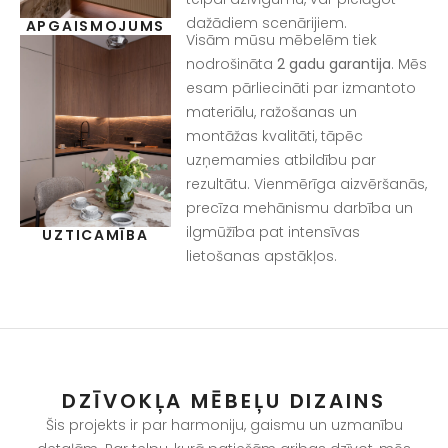
dažādiem scenārijiem.
APGAISMOJUMS
Visām mūsu mēbelēm tiek
nodrošināta
2 gadu garantija
. Mēs
esam pārliecināti par izmantoto
materiālu, ražošanas un
montāžas kvalitāti, tāpēc
uzņemamies atbildību par
rezultātu. Vienmērīga aizvēršanās,
precīza mehānismu darbība un
ilgmūžība pat intensīvas
UZTICAMĪBA
lietošanas apstākļos.
DZĪVOKĻA MĒBEĻU DIZAINS
Šis projekts ir par harmoniju, gaismu un uzmanību