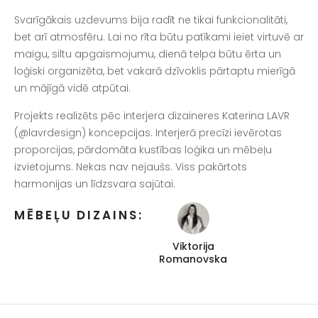
Svarīgākais uzdevums bija radīt ne tikai funkcionalitāti,
bet arī atmosfēru. Lai no rīta būtu patīkami ieiet virtuvē ar
maigu, siltu apgaismojumu, dienā telpa būtu ērta un
loģiski organizēta, bet vakarā dzīvoklis pārtaptu mierīgā
un mājīgā vidē atpūtai.
Projekts realizēts pēc interjera dizaineres Katerina LAVR
(@lavrdesign) koncepcijas. Interjerā precīzi ievērotas
proporcijas, pārdomāta kustības loģika un mēbeļu
izvietojums. Nekas nav nejaušs. Viss pakārtots
harmonijas un līdzsvara sajūtai.
MĒBEĻU DIZAINS:
Viktorija
Romanovska