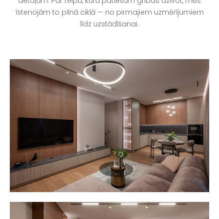
detaļām. Par telpu, kurā patiešām gribas dzīvot, mēs
īstenojām to pilnā ciklā — no pirmajiem uzmērījumiem
līdz uzstādīšanai.