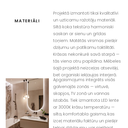
Projektā izmantoti tikai kvalitatīvi
un uzticamu ražotāju materiāli.
MATERIĀLI
Siltā koka tekstūra harmoniski
saskan ar sienu un grīdas
toņiem. Matētās virsmas piešķir
dziļumu un patīkamu taktilitāti.
Krāsas nekonkurē savā starpā —
tās viena otru papildina. Mēbeles
šajā projektā neizceļas atsevišķi,
bet organiski iekļaujas interjerā.
Apgaismojums integrēts visās
galvenajās zonās — virtuvē,
skapjos, TV zonā un vannas
istabās. Tiek izmantota LED lente
ar 3000K krāsu temperatūru —
silta, komfortabla gaisma, kas
izceļ materiālu faktūru un piešķir
telpai dzīvīgumu, var pielāgot