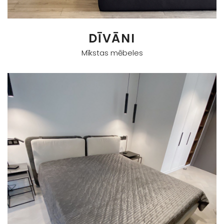
DĪVĀNI
Mīkstas mēbeles