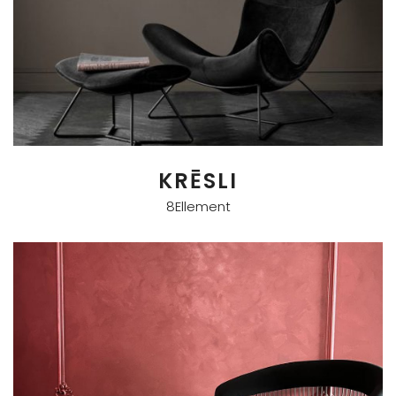
KRĒSLI
8Ellement