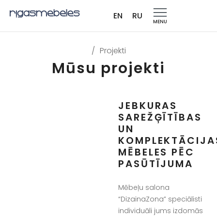
EN
RU
MENU
/
Projekti
Mūsu projekti
JEBKURAS
SAREŽĢĪTĪBAS
UN
KOMPLEKTĀCIJA
MĒBELES PĒC
PASŪTĪJUMA
Mēbeļu salona
“DizainaZona” speciālisti
individuāli jums izdomās