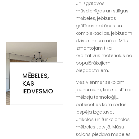
un izgatavos
mūsdienīgas un stilīgas
mēbeles, jebkuras
grūtības pakāpes un
komplektācijas, jebkuram
dzīvoklim un mājai. Mēs
izmantojam tikai
kvalitatīvus materiālus no
populārākajiem
piegādātājiem.
MĒBELES,
KAS
Mēs vienmēr sekojam
jaunumiem, kas saistīti ar
IEDVESMO
mēbeļu tehnoloģiju,
pateicoties kam rodas
iespēja izgatavot
unikālas un funkcionālas
mēbeles Latvijā. Mūsu
salons piedāvā mēbeles